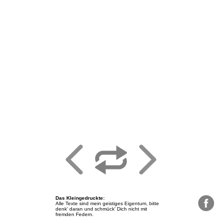
Das Kleingedruckte
:
Alle Texte sind mein geistiges Eigentum, bitte
denk' daran und schmück' Dich nicht mit
fremden Federn.