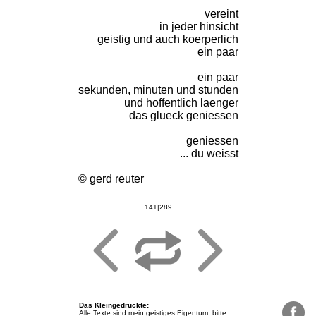
vereint
in jeder hinsicht
geistig und auch koerperlich
ein paar
ein paar
sekunden, minuten und stunden
und hoffentlich laenger
das glueck geniessen
geniessen
... du weisst
© gerd reuter
141|289
Das Kleingedruckte
:
Alle Texte sind mein geistiges Eigentum, bitte