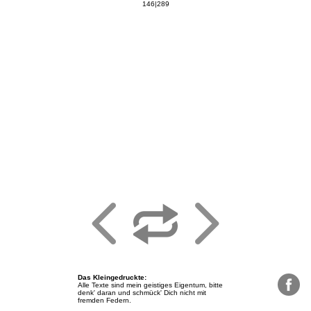
146|289
Das Kleingedruckte
:
Alle Texte sind mein geistiges Eigentum, bitte
denk' daran und schmück' Dich nicht mit
fremden Federn.