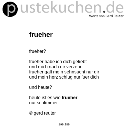
frueher
frueher?
frueher habe ich dich geliebt
und mich nach dir verzehrt
frueher galt mein sehnsucht nur dir
und mein herz schlug nur fuer dich
und heute?
heute ist es wie
frueher
nur schlimmer
© gerd reuter
199|289