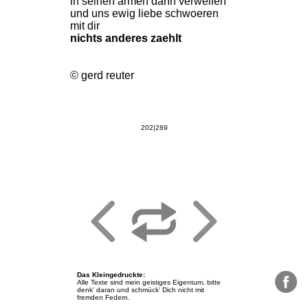
in seinen armen dann verweilen
und uns ewig liebe schwoeren
mit dir
nichts anderes zaehlt
© gerd reuter
202|289
Das Kleingedruckte
:
Alle Texte sind mein geistiges Eigentum, bitte
denk' daran und schmück' Dich nicht mit
fremden Federn.