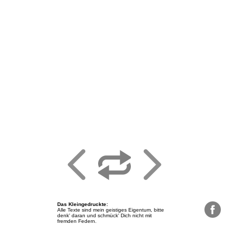
Das Kleingedruckte
:
Alle Texte sind mein geistiges Eigentum, bitte
denk' daran und schmück' Dich nicht mit
fremden Federn.