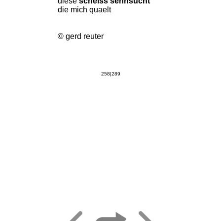
diese
scheiss sehnsucht
die mich quaelt
© gerd reuter
258|289