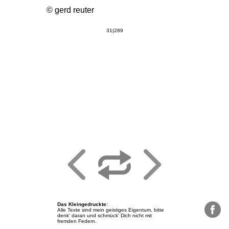
© gerd reuter
31|289
Das Kleingedruckte
:
Alle Texte sind mein geistiges Eigentum, bitte
denk' daran und schmück' Dich nicht mit
fremden Federn.