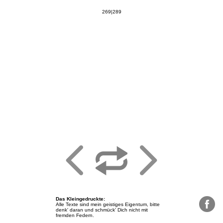
269|289
Das Kleingedruckte
:
Alle Texte sind mein geistiges Eigentum, bitte
denk' daran und schmück' Dich nicht mit
fremden Federn.